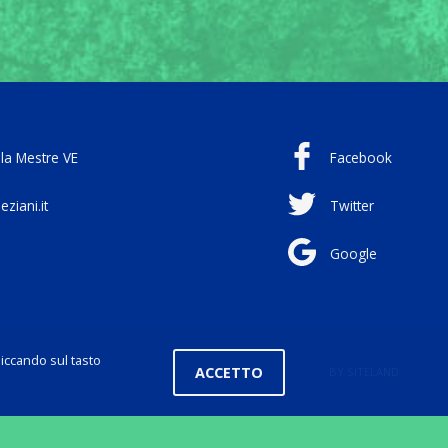
ola
Mestre VE
Facebook
ziani.it
Twitter
Google
Cliccando sul tasto
ACCETTO
BY SITELAND