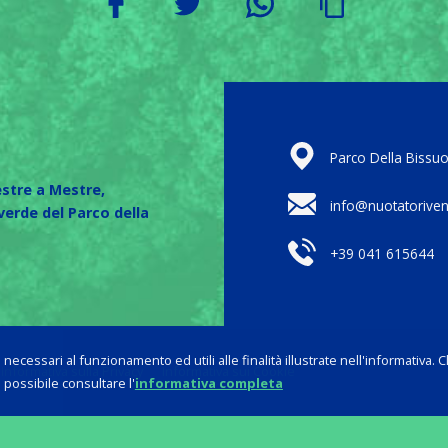
Parco Della Bissu
estre a Mestre,
info@nuotatorivene
erde del Parco della
+39 041 615644
e necessari al funzionamento ed utili alle finalità illustrate nell'informativa. 
Informativa sulla
Privacy
Informativa sui
Cookie
 possibile consultare l'
informativa completa