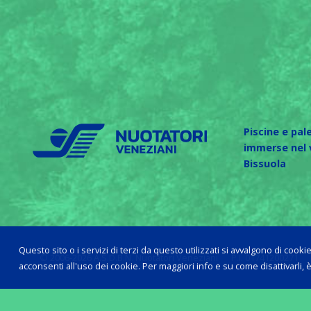
Piscine e pal
immerse nel v
Bissuola
Questo sito o i servizi di terzi da questo utilizzati si avvalgono di cooki
© 2006-2026 A.S.D.B.N. Nuotatori Veneziani
P.I. 01741200271
acconsenti all'uso dei cookie. Per maggiori info e su come disattivarli, è